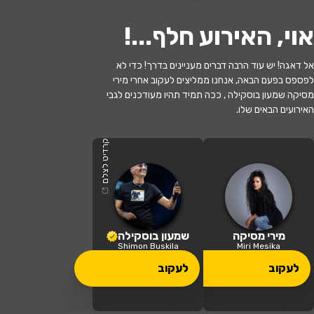
אוי, האירוע חלף...
!
אל דאגה! יש עוד הרבה דברים מעניינים בדרך! כדי לא
לעקוב
לפספס בפעם הבאה, אנחנו ממליצים לעקוב אחרי מירי
מסיקה שמעון בוסקילה , ככה תמיד תהיו מעודכנים לגבי
האירועים הבאים שלו.
האירוע חלף
מירי מסיקה מארחת את שמעון בוסקילה
קרדיט לצלם
21:00 | 30.07
מתי?
פרדסיה
•
פארק פרדסיה
איפה?
מירי מסיקה
שמעון בוסקילה
Shimon Buskila
Miri Mesika
99 ₪
לעקוב
לעקוב
כמה עולה?