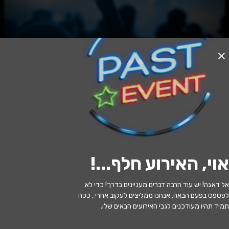
האירוע חלף
כשאמא באה הנה
20:30 | 30.10
מתי?
אוי, האירוע חלף...
!
עין השופט
•
מגדה - תרבות במגידו
איפה?
אל דאגה! יש עוד הרבה דברים מעניינים בדרך! כדי לא
139 ₪ - 119 ₪
כמה עולה?
לפספס בפעם הבאה, אנחנו ממליצים לעקוב אחרי , ככה
תמיד תהיו מעודכנים לגבי האירועים הבאים שלו.