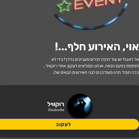
לעקוב
אוי, האירוע חלף...
!
האירוע חלף
אל דאגה! יש עוד הרבה דברים מעניינים בדרך! כדי לא
רוקוויל - המחווה לדפש מוד
לפספס בפעם הבאה, אנחנו ממליצים לעקוב אחרי רוקוויל ,
ככה תמיד תהיו מעודכנים לגבי האירועים הבאים שלו.
21:30 | 13.06
מתי?
חיפה
•
וונדרבר, חיפה
איפה?
רוקוויל
Rockville
129 ₪ - 115 ₪
כמה עולה?
לעקוב