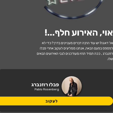
י
ל
ו
ם
:
צ
י
ל
ו
ם
:
ש
י
פ
ר
נ
ק
ו
,
ו
י
ק
י
פ
ד
י
ה
,
מ
ו
פ
ץ
ב
ר
י
ש
י
ו
ן
C
C
B
Y
-
S
A
3
.
לעקוב
אוי, האירוע חלף...
!
האירוע חלף
אל דאגה! יש עוד הרבה דברים מעניינים בדרך! כדי לא
פבלו רוזנברג - שני במוזיאון - שיר ושיח עם
לפספס בפעם הבאה, אנחנו ממליצים לעקוב אחרי פבלו
יורם סויסה
רוזנברג , ככה תמיד תהיו מעודכנים לגבי האירועים הבאים
שלו.
20:30 | 15.06
מתי?
באר שבע
איפה?
פבלו רוזנברג
Pablo Rosenberg
60 ₪ - 10 ₪
כמה עולה?
לעקוב