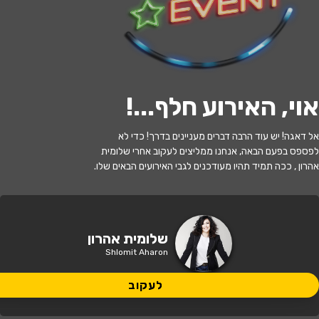
י
ל
ו
ם
:
צ
י
ל
ו
ם
:
א
י
ל
ן
ב
ש
ו
ר
,
ו
י
ק
י
פ
ד
י
ה
,
מ
ו
פ
ץ
ב
ר
י
ש
י
ו
ן
C
C
B
Y
-
S
A
3
.
לעקוב
האירוע חלף
אוי, האירוע חלף...
!
מופע מוסיקלי-שלומית אהרון, ליטל סביליה
אל דאגה! יש עוד הרבה דברים מעניינים בדרך! כדי לא
ובר זגמן
לפספס בפעם הבאה, אנחנו ממליצים לעקוב אחרי שלומית
אהרון , ככה תמיד תהיו מעודכנים לגבי האירועים הבאים שלו.
19:00 | 18.11
מתי?
יוקנעם, רח' האלונים 11
איפה?
שלומית אהרון
Shlomit Aharon
35 ₪
כמה עולה?
לעקוב