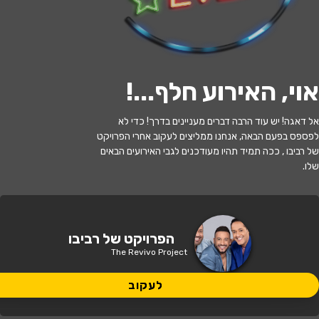
לעקוב
אוי, האירוע חלף...
!
האירוע חלף
אל דאגה! יש עוד הרבה דברים מעניינים בדרך! כדי לא
לפספס בפעם הבאה, אנחנו ממליצים לעקוב אחרי הפרויקט
הפרויקט של רביבו - בימות פיס
של רביבו , ככה תמיד תהיו מעודכנים לגבי האירועים הבאים
שלו.
21:00 | 17.09
מתי?
באר שבע
•
אמפיפארק באר שבע
איפה?
הפרויקט של רביבו
The Revivo Project
40 ₪
כמה עולה?
לעקוב