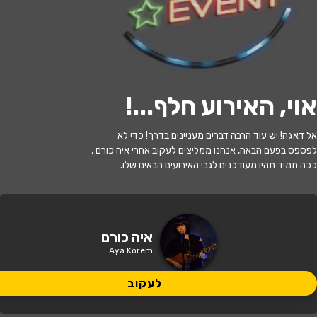
י
ל
ו
ם
:
צ
י
ל
ו
ם
:
י
ו
ב
ל
א
ר
א
ל
,
ו
י
ק
י
פ
ד
י
ה
,
מ
ו
פ
ץ
ב
ר
י
ש
י
ו
ן
C
C
B
Y
-
S
A
3
.
לעקוב
אוי, האירוע חלף...
!
האירוע חלף
אל דאגה! יש עוד הרבה דברים מעניינים בדרך! כדי לא
איה כורם - צודקת
לפספס בפעם הבאה, אנחנו ממליצים לעקוב אחרי איה כורם ,
ככה תמיד תהיו מעודכנים לגבי האירועים הבאים שלו.
20:30 | 17.06
מתי?
קריית אונו
•
הספריה העירונית קרית אונו
איפה?
איה כורם
Aya Korem
30 ₪
כמה עולה?
לעקוב