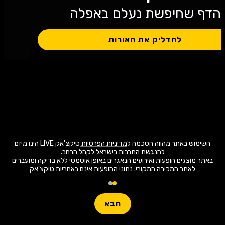
הדף שחיפשת נעלם באפלה
להדליק את האורות
השימוש באתר מהווה הסכמה ל
מדיניות הפרטיות
טיקצ'אק LIVE הינו מיזם
באתר מוצגים הופעות ואירועים הנאגרים באופן אוטמטי ללא בדיקה ומועברים
לאתר המכירה המקורי. נתוני ההופעות אינם באחריות טיקצ'אק
0 ארועי live כרגע
0 ארועי live כרגע
חפשו הופעה
חפשו הופעה
הבא