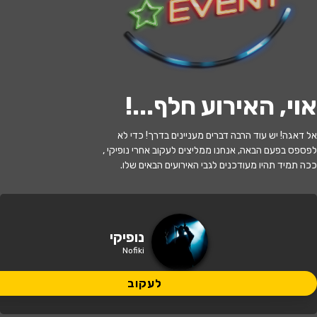
לעקוב
אוי, האירוע חלף...
!
האירוע חלף
אל דאגה! יש עוד הרבה דברים מעניינים בדרך! כדי לא
נופיקי - הרפתקה בעולם הגיימינג
לפספס בפעם הבאה, אנחנו ממליצים לעקוב אחרי נופיקי ,
ככה תמיד תהיו מעודכנים לגבי האירועים הבאים שלו.
17:30 | 27.07
מתי?
בת ים
•
היכל התרבות בת ים
איפה?
נופיקי
Nofiki
100 ₪ - 94 ₪
כמה עולה?
לעקוב