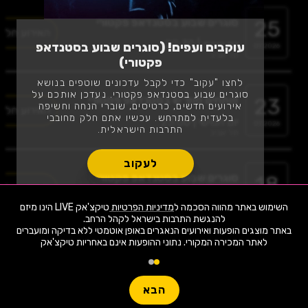
25
סוגרים שבוע בסטנדאפ פקטורי
האירוע חלף
יום שבת | 22:30
עוקבים ועפים! (סוגרים שבוע בסטנדאפ
07.2026
תל אביב
פקטורי)
לחצו "עקוב" כדי לקבל עדכונים שוטפים בנושא
סוגרים שבוע בסטנדאפ פקטורי. נעדכן אותכם על
23
פותחים סופ"ש בסטנדאפ פקטורי
אירועים חדשים, כרטיסים, שוברי הנחה וחשיפה
האירוע חלף
בלעדית למתרחש. עכשיו אתם חלק מחובבי
יום חמישי | 23:00
07.2026
התרבות הישראלית.
תל אביב
לעקוב
18
סוגרים שבוע בסטנדאפ פקטורי
האירוע חלף
יום שבת | 22:30
07.2026
השימוש באתר מהווה הסכמה ל
מדיניות הפרטיות
טיקצ'אק LIVE הינו מיזם
תל אביב
באתר מוצגים הופעות ואירועים הנאגרים באופן אוטמטי ללא בדיקה ומועברים
לאתר המכירה המקורי. נתוני ההופעות אינם באחריות טיקצ'אק
16
פותחים סופ"ש בסטנדאפ פקטורי
האירוע חלף
יום חמישי | 23:00
07.2026
תל אביב
הבא