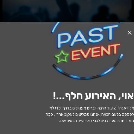
האירוע חלף
סוגרים שבוע בסטנדאפ פקטורי | סוגרים
שבוע בסטנדאפ פקטורי • שבת
02/05/2026
22:30 | 02.05
מתי?
אוי, האירוע חלף...
!
תל אביב
•
סטנד אפ פקטורי - ת"א
איפה?
אל דאגה! יש עוד הרבה דברים מעניינים בדרך! כדי לא
79 ₪
כמה עולה?
לפספס בפעם הבאה, אנחנו ממליצים לעקוב אחרי , ככה
תמיד תהיו מעודכנים לגבי האירועים הבאים שלו.