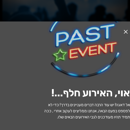
האירוע חלף
שכחו אותי בוולוג - חנוכה 2025
17:30 | 14.12
מתי?
אוי, האירוע חלף...
!
חולון
•
תיאטרון חולון
איפה?
אל דאגה! יש עוד הרבה דברים מעניינים בדרך! כדי לא
109 ₪ - 99 ₪
כמה עולה?
לפספס בפעם הבאה, אנחנו ממליצים לעקוב אחרי , ככה
תמיד תהיו מעודכנים לגבי האירועים הבאים שלו.