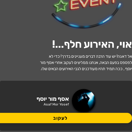
לעקוב
אוי, האירוע חלף...
!
האירוע חלף
אל דאגה! יש עוד הרבה דברים מעניינים בדרך! כדי לא
אסף מור יוסף
לפספס בפעם הבאה, אנחנו ממליצים לעקוב אחרי אסף מור
יוסף , ככה תמיד תהיו מעודכנים לגבי האירועים הבאים שלו.
21:00 | 25.06
מתי?
פרדס חנה כרכור
•
מרכז אומנויות הבמה
אסף מור יוסף
איפה?
פרדס חנה(מתנס פרדס חנה)
Asaf Mor Yosef
149 ₪
לעקוב
כמה עולה?