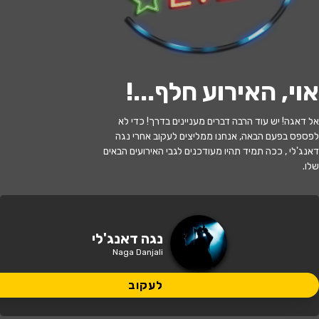
לעקוב
אוי, האירוע חלף...
!
האירוע חלף
אל דאגה! יש עוד הרבה דברים מעניינים בדרך! כדי לא
לפספס בפעם הבאה, אנחנו ממליצים לעקוב אחרי נגה
סטנד אפ - נגה דאנג'לי
דאנג'לי , ככה תמיד תהיו מעודכנים לגבי האירועים הבאים
שלו.
21:00 | 11.02
מתי?
מועצה אזורית אשכול, קיבוץ מגן
איפה?
נגה דאנג'לי
Naga Danjali
50 ₪
כמה עולה?
לעקוב