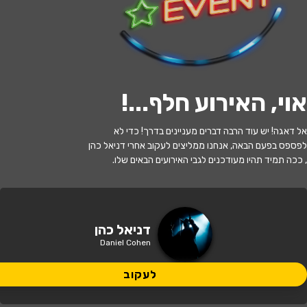
לעקוב
האירוע חלף
אוי, האירוע חלף...
!
דניאל כהן במופע סטנד אפ בתאטרון הבית
אל דאגה! יש עוד הרבה דברים מעניינים בדרך! כדי לא
גולדה
לפספס בפעם הבאה, אנחנו ממליצים לעקוב אחרי דניאל כהן
, ככה תמיד תהיו מעודכנים לגבי האירועים הבאים שלו.
21:30 | 27.06
מתי?
פתח תקווה
•
תאטרון הבית גולדה
איפה?
דניאל כהן
Daniel Cohen
150 ₪ - 136 ₪
כמה עולה?
לעקוב