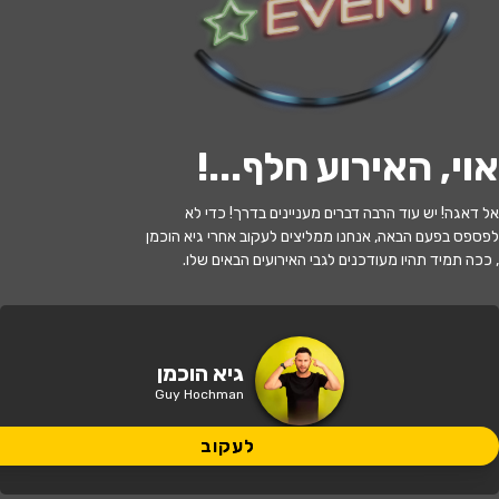
לעקוב
אוי, האירוע חלף...
!
האירוע חלף
אל דאגה! יש עוד הרבה דברים מעניינים בדרך! כדי לא
גיא הוכמן- קצין חיוך ראשי
לפספס בפעם הבאה, אנחנו ממליצים לעקוב אחרי גיא הוכמן
, ככה תמיד תהיו מעודכנים לגבי האירועים הבאים שלו.
21:30 | 01.08
מתי?
נתניה
•
היכל התרבות ספי ריבלין
איפה?
גיא הוכמן
Guy Hochman
129 ₪ - 99 ₪
כמה עולה?
לעקוב