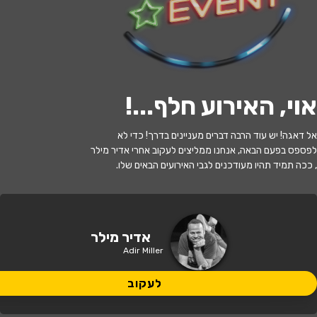
לעקוב
אוי, האירוע חלף...
!
האירוע חלף
אל דאגה! יש עוד הרבה דברים מעניינים בדרך! כדי לא
אדיר מילר
לפספס בפעם הבאה, אנחנו ממליצים לעקוב אחרי אדיר מילר
, ככה תמיד תהיו מעודכנים לגבי האירועים הבאים שלו.
20:30 | 26.10
מתי?
ראשון לציון
•
היכל התרבות ראשון לציון
איפה?
אדיר מילר
Adir Miller
164 ₪
כמה עולה?
לעקוב