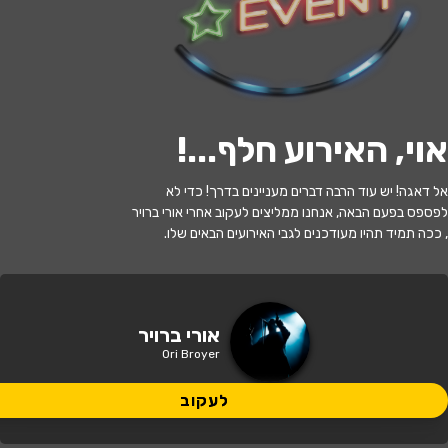
לעקוב
אוי, האירוע חלף...
!
האירוע חלף
אל דאגה! יש עוד הרבה דברים מעניינים בדרך! כדי לא
סטנדאפ: אורי ברויר
לפספס בפעם הבאה, אנחנו ממליצים לעקוב אחרי אורי ברויר
, ככה תמיד תהיו מעודכנים לגבי האירועים הבאים שלו.
21:30 | 17.07
מתי?
נתניה
•
היכל התרבות ספי ריבלין
איפה?
אורי ברויר
Ori Broyer
140 ₪
כמה עולה?
לעקוב