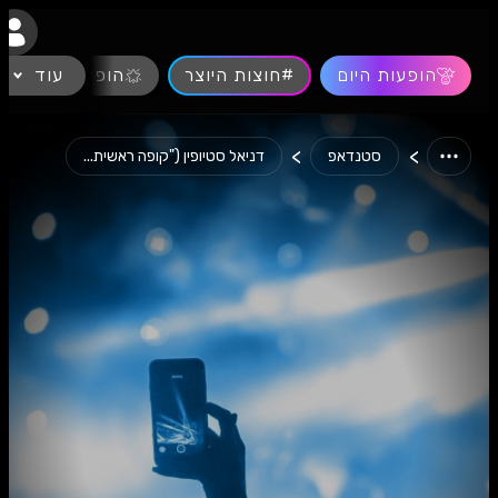
נגישות
הופעות היום
#חוצות היוצר
עוד
הופעות חיות
>
>
סטנדאפ
דניאל סטיופין ("קופה ראשית...