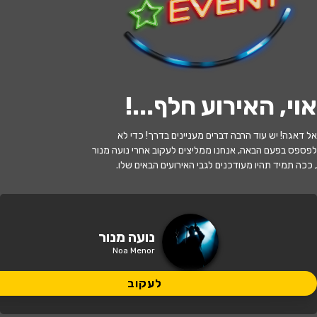
לעקוב
אוי, האירוע חלף...
!
האירוע חלף
אל דאגה! יש עוד הרבה דברים מעניינים בדרך! כדי לא
נועה מנור
לפספס בפעם הבאה, אנחנו ממליצים לעקוב אחרי נועה מנור
, ככה תמיד תהיו מעודכנים לגבי האירועים הבאים שלו.
21:00 | 13.11
מתי?
רח' דרך ארץ 8, אשדוד
איפה?
נועה מנור
Noa Menor
65 ₪
כמה עולה?
לעקוב