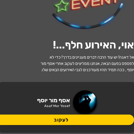
לעקוב
אוי, האירוע חלף...
!
האירוע חלף
אל דאגה! יש עוד הרבה דברים מעניינים בדרך! כדי לא
אסף מור יוסף במופע סטנדאפ
לפספס בפעם הבאה, אנחנו ממליצים לעקוב אחרי אסף מור
יוסף , ככה תמיד תהיו מעודכנים לגבי האירועים הבאים שלו.
21:00 | 25.10
מתי?
באר שבע
•
המשכן לאמנויות הבמה באר
אסף מור יוסף
איפה?
שבע
Asaf Mor Yosef
149 ₪
לעקוב
כמה עולה?