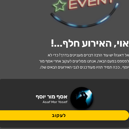
לעקוב
אוי, האירוע חלף...
!
האירוע חלף
אל דאגה! יש עוד הרבה דברים מעניינים בדרך! כדי לא
אסף מור יוסף במופע סטנדאפ
לפספס בפעם הבאה, אנחנו ממליצים לעקוב אחרי אסף מור
יוסף , ככה תמיד תהיו מעודכנים לגבי האירועים הבאים שלו.
21:30 | 09.02
מתי?
הרצליה
•
זאפה הרצליה
איפה?
אסף מור יוסף
Asaf Mor Yosef
149 ₪ - 129 ₪
כמה עולה?
לעקוב