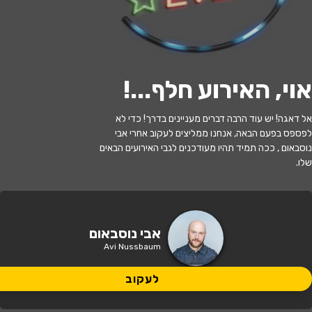
י
ל
ו
ם
:
צ
י
ל
ו
ם
:
פ
י
נ
י
ס
י
ל
ו
ק
,
ו
י
ק
י
פ
ד
י
ה
,
מ
ו
פ
ץ
ב
ר
י
ש
י
ו
ן
C
C
B
Y
-
S
A
4
.
לעקוב
אוי, האירוע חלף...
!
האירוע חלף
אל דאגה! יש עוד הרבה דברים מעניינים בדרך! כדי לא
לפספס בפעם הבאה, אנחנו ממליצים לעקוב אחרי אבי
אבי נוסבאום
נוסבאום , ככה תמיד תהיו מעודכנים לגבי האירועים הבאים
שלו.
21:00 | 25.12
מתי?
תל אביב
•
צוותא תל אביב
איפה?
אבי נוסבאום
Avi Nussbaum
149 ₪
כמה עולה?
לעקוב