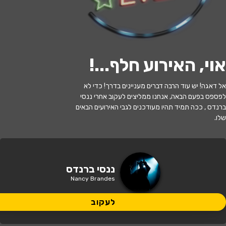
לעקוב
אוי, האירוע חלף...
!
אזל המלאי
אל דאגה! יש עוד הרבה דברים מעניינים בדרך! כדי לא
לפספס בפעם הבאה, אנחנו ממליצים לעקוב אחרי ננסי
ננסי ברנדס במופע "הפרחים בגני"
ברנדס , ככה תמיד תהיו מעודכנים לגבי האירועים הבאים
שלו.
20:30 | 24.05
מתי?
פרדס חנה כרכור
•
מרכז אומנויות הבמה
ננסי ברנדס
איפה?
פרדס חנה(מתנס פרדס חנה)
Nancy Brandes
80 ₪ - 59 ₪
לעקוב
כמה עולה?