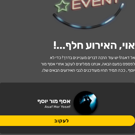
לעקוב
אוי, האירוע חלף...
!
האירוע חלף
אל דאגה! יש עוד הרבה דברים מעניינים בדרך! כדי לא
סטנדאפ: אסף מור יוסף
לפספס בפעם הבאה, אנחנו ממליצים לעקוב אחרי אסף מור
יוסף , ככה תמיד תהיו מעודכנים לגבי האירועים הבאים שלו.
21:30 | 11.07
מתי?
נתניה
•
היכל התרבות ספי ריבלין
איפה?
אסף מור יוסף
Asaf Mor Yosef
149 ₪
כמה עולה?
לעקוב