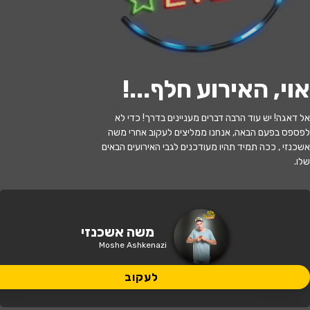
לעקוב
אוי, האירוע חלף...
!
האירוע חלף
אל דאגה! יש עוד הרבה דברים מעניינים בדרך! כדי לא
לפספס בפעם הבאה, אנחנו ממליצים לעקוב אחרי משה
משה אשכנזי - מופע סטנדאפ
אשכנזי , ככה תמיד תהיו מעודכנים לגבי האירועים הבאים
שלו.
21:00 | 13.06
מתי?
הוד השרון
•
בית מקומי לתרבות, הוד
משה אשכנזי
איפה?
השרון יהושע בן גמלא 26
Moshe Ashkenazi
לעקוב