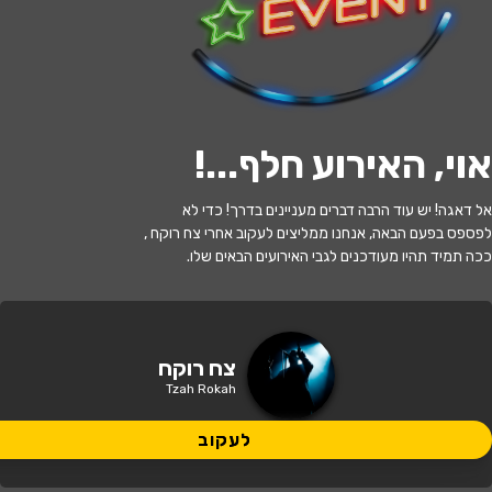
לעקוב
אוי, האירוע חלף...
!
האירוע חלף
אל דאגה! יש עוד הרבה דברים מעניינים בדרך! כדי לא
צח רוקח במופע סטנדאפ
לפספס בפעם הבאה, אנחנו ממליצים לעקוב אחרי צח רוקח ,
ככה תמיד תהיו מעודכנים לגבי האירועים הבאים שלו.
21:30 | 09.06
מתי?
תל אביב
•
סטנד אפ פקטורי - ת"א
איפה?
צח רוקח
Tzah Rokah
89 ₪
כמה עולה?
לעקוב