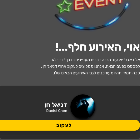
לעקוב
אוי, האירוע חלף...
!
האירוע חלף
אל דאגה! יש עוד הרבה דברים מעניינים בדרך! כדי לא
דניאל חן
לפספס בפעם הבאה, אנחנו ממליצים לעקוב אחרי דניאל חן ,
ככה תמיד תהיו מעודכנים לגבי האירועים הבאים שלו.
21:30 | 12.07
מתי?
תל אביב
•
בית ציוני אמריקה
איפה?
דניאל חן
Daniel Chen
149 ₪
כמה עולה?
לעקוב