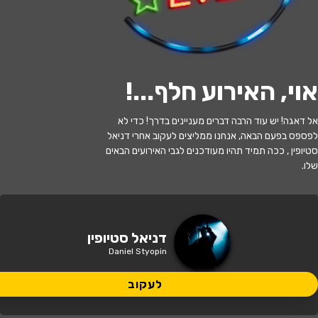
לעקוב
אוי, האירוע חלף...
!
האירוע חלף
אל דאגה! יש עוד הרבה דברים מעניינים בדרך! כדי לא
דניאל סטיופין ("קופה ראשית") - מופע
לפספס בפעם הבאה, אנחנו ממליצים לעקוב אחרי דניאל
סטנדאפ
סטיופין , ככה תמיד תהיו מעודכנים לגבי האירועים הבאים
שלו.
21:00 | 18.10
מתי?
המחתרת 2, רמת השרון
איפה?
דניאל סטיופין
Daniel Styopin
129 ₪
כמה עולה?
לעקוב