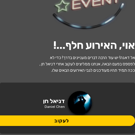
לעקוב
אוי, האירוע חלף...
!
האירוע חלף
אל דאגה! יש עוד הרבה דברים מעניינים בדרך! כדי לא
דניאל חן - בדיקת חומרים
לפספס בפעם הבאה, אנחנו ממליצים לעקוב אחרי דניאל חן ,
ככה תמיד תהיו מעודכנים לגבי האירועים הבאים שלו.
21:30 | 25.05
מתי?
תל אביב
•
סטנד אפ פקטורי - ת"א
איפה?
דניאל חן
Daniel Chen
95 ₪
כמה עולה?
לעקוב