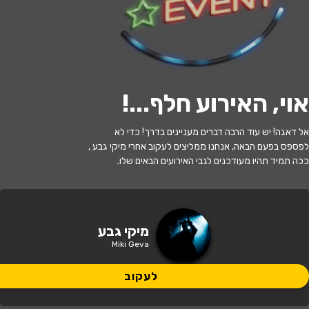
לעקוב
אוי, האירוע חלף...
!
האירוע חלף
אל דאגה! יש עוד הרבה דברים מעניינים בדרך! כדי לא
מיקי גבע
לפספס בפעם הבאה, אנחנו ממליצים לעקוב אחרי מיקי גבע ,
ככה תמיד תהיו מעודכנים לגבי האירועים הבאים שלו.
21:00 | 28.07
מתי?
גבעתיים
•
תיאטרון גבעתיים
איפה?
מיקי גבע
Miki Geva
129 ₪
כמה עולה?
לעקוב