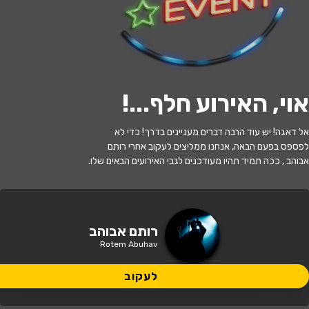
לעקוב
אוי, האירוע חלף...
!
האירוע חלף
אל דאגה! יש עוד הרבה דברים מעניינים בדרך! כדי לא
רותם אבוהב
לפספס בפעם הבאה, אנחנו ממליצים לעקוב אחרי רותם
אבוהב , ככה תמיד תהיו מעודכנים לגבי האירועים הבאים שלו.
21:00 | 16.07
מתי?
הרצליה
•
היכל בעיר (בית האזרח)
רותם אבוהב
איפה?
הרצליה
Rotem Abuhav
לעקוב