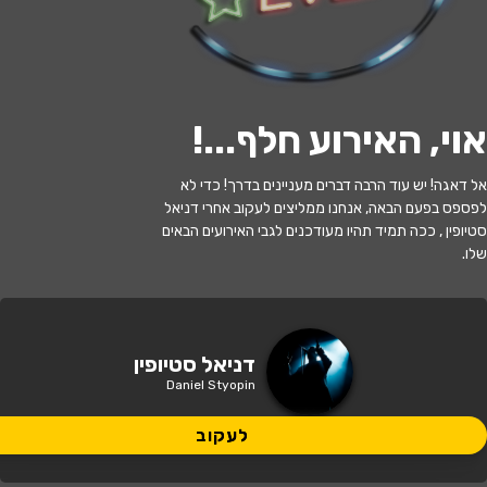
לעקוב
אוי, האירוע חלף...
!
האירוע חלף
אל דאגה! יש עוד הרבה דברים מעניינים בדרך! כדי לא
דניאל סטיופין ("קופה ראשית") מופע סטנד
לפספס בפעם הבאה, אנחנו ממליצים לעקוב אחרי דניאל
אפ
סטיופין , ככה תמיד תהיו מעודכנים לגבי האירועים הבאים
שלו.
21:30 | 26.07
מתי?
נס ציונה
•
המשכן לאומנויות נס ציונה
איפה?
דניאל סטיופין
Daniel Styopin
129 ₪
כמה עולה?
לעקוב