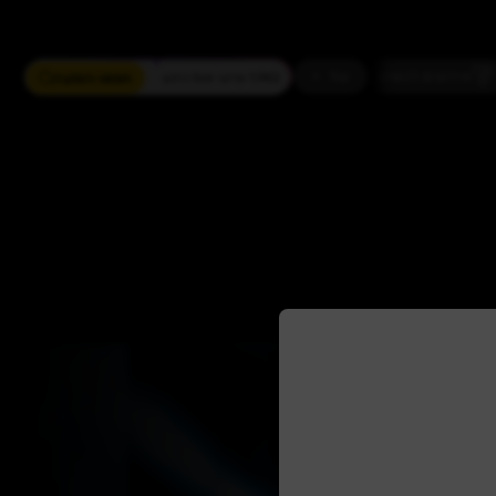
ים
מחזמר
חזנות
כדורגל
עוד
חפשו הופעה
1,942 ארועי live כרגע