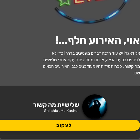
לעקוב
אוי, האירוע חלף...
!
האירוע חלף
אל דאגה! יש עוד הרבה דברים מעניינים בדרך! כדי לא
לפספס בפעם הבאה, אנחנו ממליצים לעקוב אחרי שלישיית
שלישיית מה קשור
מה קשור , ככה תמיד תהיו מעודכנים לגבי האירועים הבאים
שלו.
21:00 | 28.06
מתי?
חולון
•
תיאטרון חולון
איפה?
שלישיית מה קשור
Shlishiat Ma Kashur
165 ₪
כמה עולה?
לעקוב