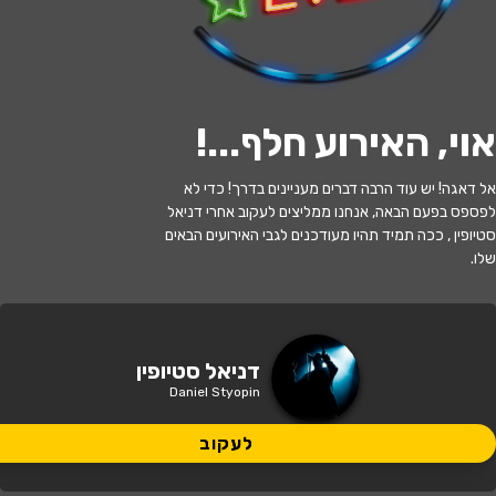
לעקוב
אוי, האירוע חלף...
!
האירוע חלף
אל דאגה! יש עוד הרבה דברים מעניינים בדרך! כדי לא
דניאל סטיופין ("קופה ראשית") - מופע
לפספס בפעם הבאה, אנחנו ממליצים לעקוב אחרי דניאל
סטנדאפ
סטיופין , ככה תמיד תהיו מעודכנים לגבי האירועים הבאים
שלו.
21:00 | 25.06
מתי?
ירושלים
•
תיאטרון ירושלים
איפה?
דניאל סטיופין
Daniel Styopin
לעקוב