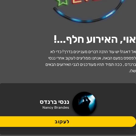
לעקוב
אוי, האירוע חלף...
!
האירוע חלף
אל דאגה! יש עוד הרבה דברים מעניינים בדרך! כדי לא
ננסי ברנדס ואסנת שיר-וישינסקי – החיים
לפספס בפעם הבאה, אנחנו ממליצים לעקוב אחרי ננסי
זה לא שחור לבן
ברנדס , ככה תמיד תהיו מעודכנים לגבי האירועים הבאים
שלו.
21:30 | 07.07
מתי?
תל אביב
•
גריי תל אביב
איפה?
ננסי ברנדס
Nancy Brandes
120 ₪
כמה עולה?
לעקוב