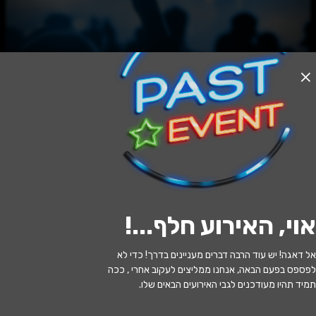
האירוע חלף
פינק ליידי | ת. באר שבע
21:00 | 20.06
מתי?
אוי, האירוע חלף...
!
מודיעין מכבים רעות
•
היכל התרבות
איפה?
מודיעין
אל דאגה! יש עוד הרבה דברים מעניינים בדרך! כדי לא
לפספס בפעם הבאה, אנחנו ממליצים לעקוב אחרי , ככה
239 ₪ - 129 ₪
כמה עולה?
תמיד תהיו מעודכנים לגבי האירועים הבאים שלו.