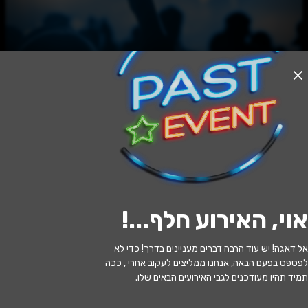
האירוע חלף
על סף // 28 ביולי
20:00 | 28.07
מתי?
אוי, האירוע חלף...
!
תל אביב
•
תאטרון הבית - תל אביב יפו
איפה?
אל דאגה! יש עוד הרבה דברים מעניינים בדרך! כדי לא
100 ₪ - 90 ₪
כמה עולה?
לפספס בפעם הבאה, אנחנו ממליצים לעקוב אחרי , ככה
תמיד תהיו מעודכנים לגבי האירועים הבאים שלו.