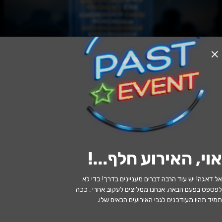
האירוע חלף
מנוי הצגות למבוגרים 25-26: מי בעד ?
20:30 | 30.06
מתי?
אוי, האירוע חלף...
!
רמלה
•
היכל התרבות רמלה
איפה?
אל דאגה! יש עוד הרבה דברים מעניינים בדרך! כדי לא
90 ₪
כמה עולה?
לפספס בפעם הבאה, אנחנו ממליצים לעקוב אחרי , ככה
תמיד תהיו מעודכנים לגבי האירועים הבאים שלו.