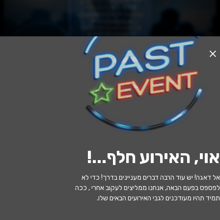
האירוע חלף
גבירתי הנאווה - ראשלצ
20:00 | 11.06
מתי?
אוי, האירוע חלף...
!
ראשון לציון
•
היכל התרבות ראשון לציון
איפה?
אל דאגה! יש עוד הרבה דברים מעניינים בדרך! כדי לא
348 ₪ - 174 ₪
כמה עולה?
לפספס בפעם הבאה, אנחנו ממליצים לעקוב אחרי , ככה
תמיד תהיו מעודכנים לגבי האירועים הבאים שלו.