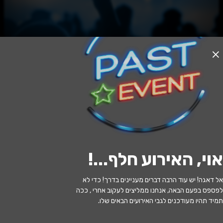
האירוע חלף
גבירתי הנאווה - ראשלצ
20:00 | 11.06
מתי?
אוי, האירוע חלף...
!
ראשון לציון
•
היכל התרבות ראשון לציון
איפה?
אל דאגה! יש עוד הרבה דברים מעניינים בדרך! כדי לא
348 ₪ - 174 ₪
כמה עולה?
לפספס בפעם הבאה, אנחנו ממליצים לעקוב אחרי , ככה
תמיד תהיו מעודכנים לגבי האירועים הבאים שלו.