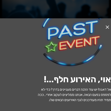
האירוע חלף
שקרים קטנים
20:30 | 11.06
מתי?
אוי, האירוע חלף...
!
ירושלים
•
היכל התרבות בית העם
איפה?
אל דאגה! יש עוד הרבה דברים מעניינים בדרך! כדי לא
229 ₪ - 99 ₪
כמה עולה?
לפספס בפעם הבאה, אנחנו ממליצים לעקוב אחרי , ככה
תמיד תהיו מעודכנים לגבי האירועים הבאים שלו.