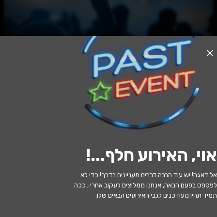
האירוע חלף
בחורים טובים
20:30 | 09.06
מתי?
אוי, האירוע חלף...
!
ירושלים
•
היכל פיס לתרבות ולאמנויות
איפה?
ירושלים
אל דאגה! יש עוד הרבה דברים מעניינים בדרך! כדי לא
לפספס בפעם הבאה, אנחנו ממליצים לעקוב אחרי , ככה
139 ₪ - 94 ₪
כמה עולה?
תמיד תהיו מעודכנים לגבי האירועים הבאים שלו.