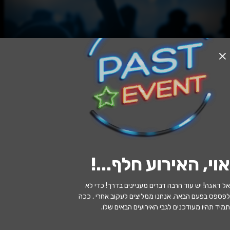
האירוע חלף
החולה ההודי | תיאטרון הקאמרי
20:00 | 01.07
מתי?
אוי, האירוע חלף...
!
עין השופט
•
מגדה - תרבות במגידו
איפה?
אל דאגה! יש עוד הרבה דברים מעניינים בדרך! כדי לא
180 ₪ - 60 ₪
כמה עולה?
לפספס בפעם הבאה, אנחנו ממליצים לעקוב אחרי , ככה
תמיד תהיו מעודכנים לגבי האירועים הבאים שלו.