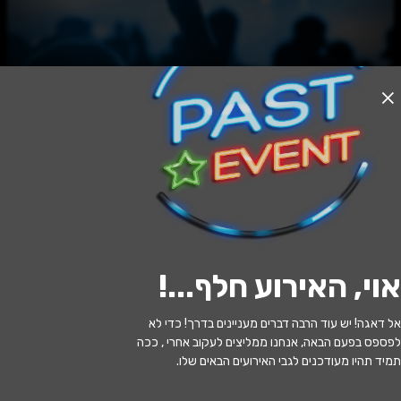
האירוע חלף
צ'רלי וחצי
20:30 | 27.07
מתי?
אוי, האירוע חלף...
!
בית שמש
•
היכל התרבות בית שמש
איפה?
אל דאגה! יש עוד הרבה דברים מעניינים בדרך! כדי לא
149 ₪ - 129 ₪
כמה עולה?
לפספס בפעם הבאה, אנחנו ממליצים לעקוב אחרי , ככה
תמיד תהיו מעודכנים לגבי האירועים הבאים שלו.