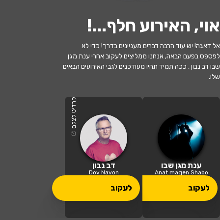
אוי, האירוע חלף...
!
אל דאגה! יש עוד הרבה דברים מעניינים בדרך! כדי לא
לפספס בפעם הבאה, אנחנו ממליצים לעקוב אחרי ענת מגן
שבו דב נבון , ככה תמיד תהיו מעודכנים לגבי האירועים הבאים
שלו.
האירוע חלף
עקר בית - תיאטרון ארצי
קרדיט לצלם
20:30 | 10.05
מתי?
מודיעין מכבים רעות
•
היכל התרבות
ענת מגן שבו
דב נבון
איפה?
איירפורט סיטי - מודיעין
Dov Navon
Anat magen Shabo
לעקוב
לעקוב
119 ₪ - 59 ₪
כמה עולה?