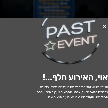
האירוע חלף
מראה מעל הגשר
20:30 | 28.06
מתי?
אוי, האירוע חלף...
!
חיפה
•
תיאטרון הצפון
איפה?
אל דאגה! יש עוד הרבה דברים מעניינים בדרך! כדי לא
202 ₪ - 59 ₪
כמה עולה?
לפספס בפעם הבאה, אנחנו ממליצים לעקוב אחרי , ככה
תמיד תהיו מעודכנים לגבי האירועים הבאים שלו.