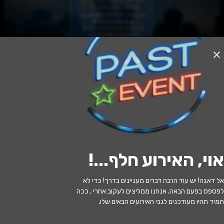
אזל המלאי
רביעיית מועדון התיאטרון - הקלאסיקה
חוזרת לבמה!
20:30 | 16.04
מתי?
אוי, האירוע חלף...
!
נס ציונה
•
היכל התרבות נס ציונה
איפה?
אל דאגה! יש עוד הרבה דברים מעניינים בדרך! כדי לא
119 ₪ - 59 ₪
כמה עולה?
לפספס בפעם הבאה, אנחנו ממליצים לעקוב אחרי , ככה
תמיד תהיו מעודכנים לגבי האירועים הבאים שלו.