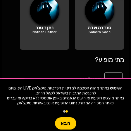
סנדרה שדה
נתן דטנר
Nathan Datner
Sandra Sade
מתי מופיע?
20
כנר על הגג
אתר המכירה
יום חמישי | 20:30
השימוש באתר מהווה הסכמה ל
מדיניות הפרטיות
טיקצ'אק LIVE הינו מיזם
08.2026
רחובות
באתר מוצגים הופעות ואירועים הנאגרים באופן אוטמטי ללא בדיקה ומועברים
לאתר המכירה המקורי. נתוני ההופעות אינם באחריות טיקצ'אק
20
כנר על הגג - מחזמר תיאטרון העברי
אתר המכירה
יום חמישי | 20:30
08.2026
הבא
רחובות